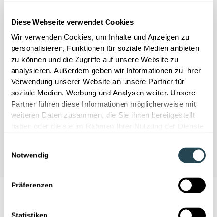
Diese Webseite verwendet Cookies
Wir verwenden Cookies, um Inhalte und Anzeigen zu
personalisieren, Funktionen für soziale Medien anbieten
We need your consent
zu können und die Zugriffe auf unsere Website zu
analysieren. Außerdem geben wir Informationen zu Ihrer
This content is provided by YouTube. If you
Verwendung unserer Website an unsere Partner für
enable this content, personal data may be
soziale Medien, Werbung und Analysen weiter. Unsere
processed and cookies may be set.
Partner führen diese Informationen möglicherweise mit
weiteren Daten zusammen, die Sie ihnen bereitgestellt
Accept cookies
haben oder die sie im Rahmen Ihrer Nutzung der Dienste
gesammelt haben.
Einwilligungsauswahl
Notwendig
Präferenzen
Statistiken