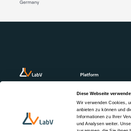
Germany
Platform
Home
Diese Webseite verwende
Product
Wir verwenden Cookies, um
Request Demo
anbieten zu können und di
Informationen zu Ihrer Ve
und Analysen weiter. Unse
zusammen, die Sie ihnen b