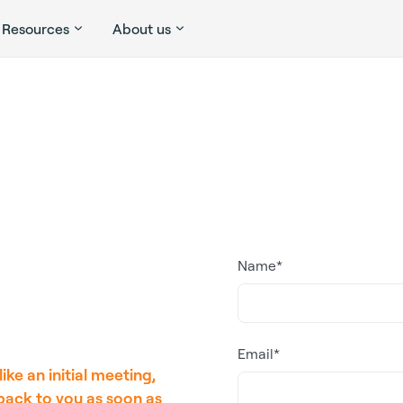
Resources
About us
Name*
Email*
ke an initial meeting,
back to you as soon as