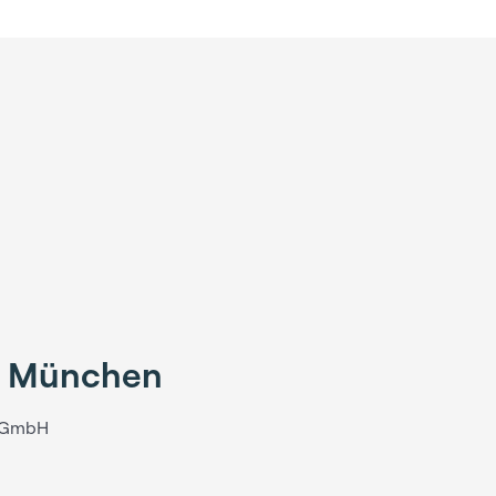
ce München
s GmbH