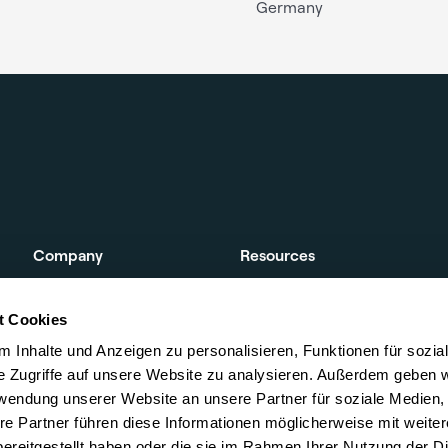
Germany
Company
Resources
About us
Whitepaper
t Cookies
Career
Use Cases
 Inhalte und Anzeigen zu personalisieren, Funktionen für sozia
Events
Blog
e Zugriffe auf unsere Website zu analysieren. Außerdem geben w
rwendung unserer Website an unsere Partner für soziale Medien
Contact
Webinars & keynote
re Partner führen diese Informationen möglicherweise mit weite
Glossary
ereitgestellt haben oder die sie im Rahmen Ihrer Nutzung der D