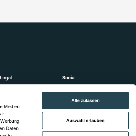
Legal
Social
Data protection
Linkedin
Alle zulassen
Imprint
YouTube
le Medien
Cookies
ir
Auswahl erlauben
, Werbung
ren Daten
ienste