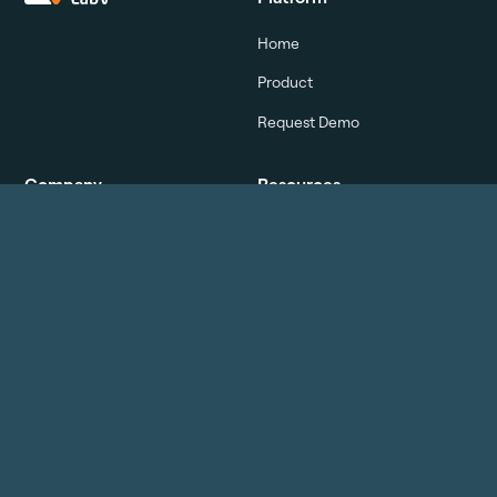
Home
Product
Request Demo
Company
Resources
About us
Whitepaper
Career
Use Cases
Events
Blog
Contact
Webinars & keynote
Glossary
Legal
Social