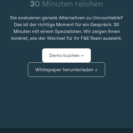
3
0
M
i
n
u
t
e
n
r
e
i
c
h
e
n
Sie evaluieren gerade Alternativen zu Uncountable?
Das ist der richtige Moment für ein Gespräch. 30
Minuten mit einem Spezialisten. Wir zeigen Ihnen
konkret, wie der Wechsel für Ihr F&E-Team aussieht.
Demo buchen
→
Whitepaper herunterladen
↓