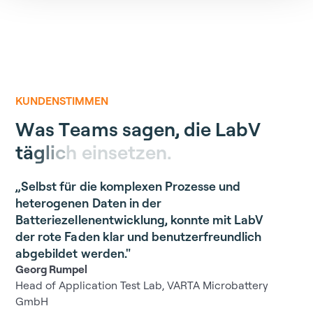
KUNDENSTIMMEN
W
a
s
T
e
a
m
s
s
a
g
e
n
,
d
i
e
L
a
b
V
t
ä
g
l
i
c
h
e
i
n
s
e
t
z
e
n
.
„Selbst für die komplexen Prozesse und
heterogenen Daten in der
Batteriezellenentwicklung, konnte mit LabV
der rote Faden klar und benutzerfreundlich
abgebildet werden."
Georg Rumpel
Head of Application Test Lab, VARTA Microbattery
GmbH