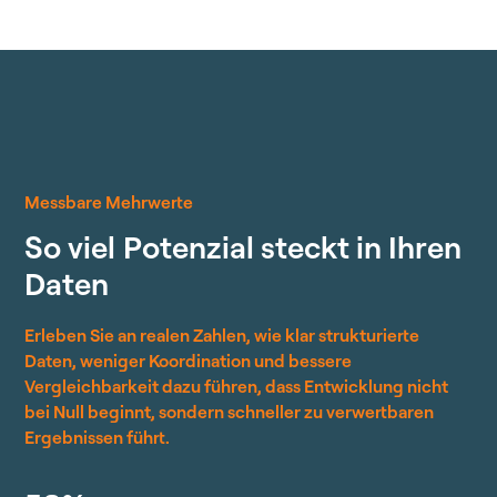
Messbare Mehrwerte
S
o
v
i
e
l
P
o
t
e
n
z
i
a
l
s
t
e
c
k
t
i
n
I
h
r
e
n
D
a
t
e
n
Erleben Sie an realen Zahlen, wie klar strukturierte
Daten, weniger Koordination und bessere
Vergleichbarkeit dazu führen, dass Entwicklung nicht
bei Null beginnt, sondern schneller zu verwertbaren
Ergebnissen führt.