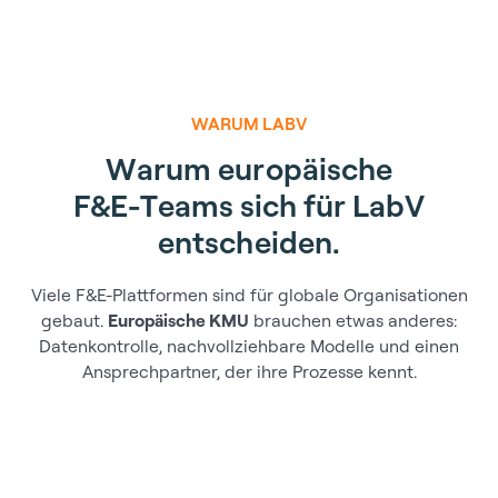
WARUM LABV
W
a
r
u
m
e
u
r
o
p
ä
i
s
c
h
e
F
&
E
-
T
e
a
m
s
s
i
c
h
f
ü
r
L
a
b
V
e
n
t
s
c
h
e
i
d
e
n
.
Viele F&E-Plattformen sind für globale Organisationen
gebaut.
Europäische KMU
brauchen etwas anderes:
Datenkontrolle, nachvollziehbare Modelle und einen
Ansprechpartner, der ihre Prozesse kennt.