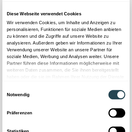
AVV nach deutschem
Recht
Nein /
Diese Webseite verwendet Cookies
Ja
✓
✕
Auftragsverarbeitungsvertrag
unklar
mit deutschem
Wir verwenden Cookies, um Inhalte und Anzeigen zu
Rechtsrahmen
personalisieren, Funktionen für soziale Medien anbieten
zu können und die Zugriffe auf unsere Website zu
analysieren. Außerdem geben wir Informationen zu Ihrer
Datenisolation
Verwendung unserer Website an unsere Partner für
Labordaten
Nein /
Ja
✓
✕
fließen nicht in KI-
soziale Medien, Werbung und Analysen weiter. Unsere
unklar
Training oder
Partner führen diese Informationen möglicherweise mit
externe Modelle
weiteren Daten zusammen, die Sie ihnen bereitgestellt
haben oder die sie im Rahmen Ihrer Nutzung der Dienste
gesammelt haben.
Gegründet &
Einwilligungsauswahl
registriert in
Notwendig
Deutschland
Nein /
Ja
✓
✕
Hauptsitz
unklar
München,
Präferenzen
deutsches
Handelsrecht
Statistiken