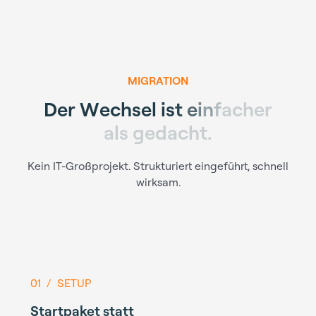
MIGRATION
D
e
r
W
e
c
h
s
e
l
i
s
t
e
i
n
f
a
c
h
e
r
a
l
s
g
e
d
a
c
h
t
.
Kein IT-Großprojekt. Strukturiert eingeführt, schnell
wirksam.
01 / SETUP
Startpaket statt