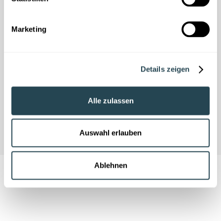
Deutschsprachiges
Produktteam
Nein /
Customer Success,
Marketing
Ja
✓
✕
unklar
Entwicklung und
Support in
Deutschland.
Details zeigen
Alle zulassen
Auswahl erlauben
Ablehnen