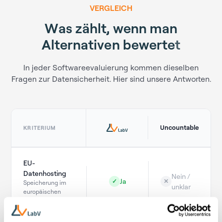
VERGLEICH
W
a
s
z
ä
h
l
t
,
w
e
n
n
m
a
n
A
l
t
e
r
n
a
t
i
v
e
n
b
e
w
e
r
t
e
t
In jeder Softwareevaluierung kommen dieselben
Fragen zur Datensicherheit. Hier sind unsere Antworten.
Uncountable
KRITERIUM
EU-
Datenhosting
Nein /
Ja
✓
✕
Speicherung im
unklar
europäischen
Rechtsraum