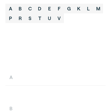
A
B
C
D
E
F
G
K
L
M
P
R
S
T
U
V
A
B