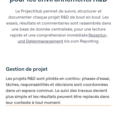
Le ProjectHub permet de suivre, structurer et
documenter chaque projet R&D de bout en bout. Les
essais, résultats et commentaires sont rassemblés dans
une base de donnée centralisée, pour une lecture
rapide et une compréhension immédiate.
Rezeptur-
und Datenmanagement
bis zum Reporting.
Gestion de projet
Les projets R&D sont pilotés en continu : phases d’essai,
tâches, responsabilités et décisions sont coordonnées
Pilotage des essais
dans un espace commun. Le suivi des travaux devient
plus simple et les résultats peuvent être replacés dans
Chaque essai est planifié, suivi et documenté dans sa
leur contexte à tout moment.
continuité. Objectifs, méthodes, conditions opératoires
et résultats sont reliés au projet en cours. Les doublons