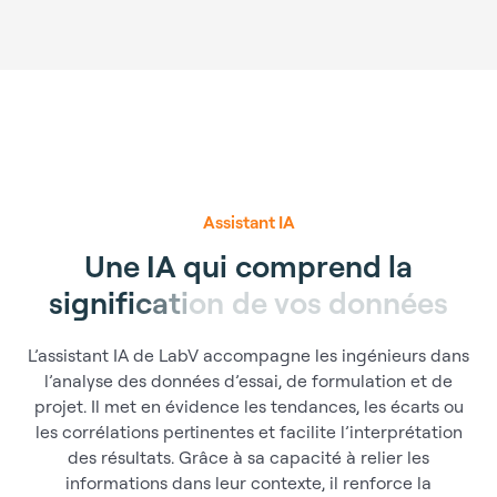
critiques et regroupés dans un référentiel accessible.
Chaque procédure peut être reliée à des essais, des
formulations ou des projets. Les équipes posent ainsi
un cadre clair pour conduire les tests et mieux
comprendre l’influence des conditions de mise en
œuvre.
Assistant IA
U
n
e
I
A
q
u
i
c
o
m
p
r
e
n
d
l
a
s
i
g
n
i
f
i
c
a
t
i
o
n
d
e
v
o
s
d
o
n
n
é
e
s
L’assistant IA de LabV accompagne les ingénieurs dans
l’analyse des données d’essai, de formulation et de
projet. Il met en évidence les tendances, les écarts ou
les corrélations pertinentes et facilite l’interprétation
des résultats. Grâce à sa capacité à relier les
informations dans leur contexte, il renforce la