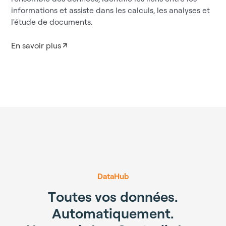
informations et assiste dans les calculs, les analyses et
l'étude de documents.
En savoir plus
DataHub
T
o
u
t
e
s
v
o
s
d
o
n
n
é
e
s
.
A
u
t
o
m
a
t
i
q
u
e
m
e
n
t
.