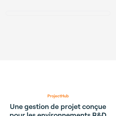
ProjectHub
U
n
e
g
e
s
t
i
o
n
d
e
p
r
o
j
e
t
c
o
n
ç
u
e
p
o
u
r
l
e
s
e
n
v
i
r
o
n
n
e
m
e
n
t
s
R
&
D