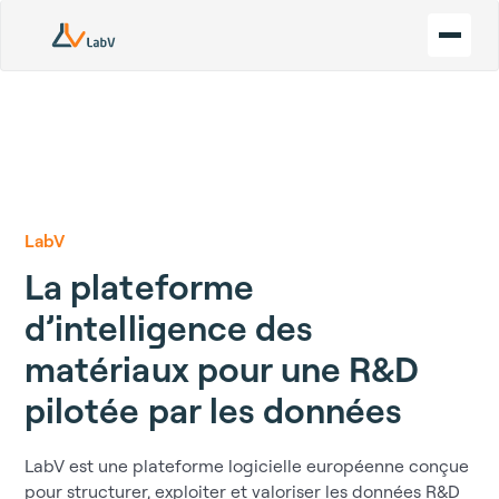
LabV
L
a
p
l
a
t
e
f
o
r
m
e
d
’
i
n
t
e
l
l
i
g
e
n
c
e
d
e
s
m
a
t
é
r
i
a
u
x
p
o
u
r
u
n
e
R
&
D
p
i
l
o
t
é
e
p
a
r
l
e
s
d
o
n
n
é
e
s
LabV est une plateforme logicielle européenne conçue
pour structurer, exploiter et valoriser les données R&D