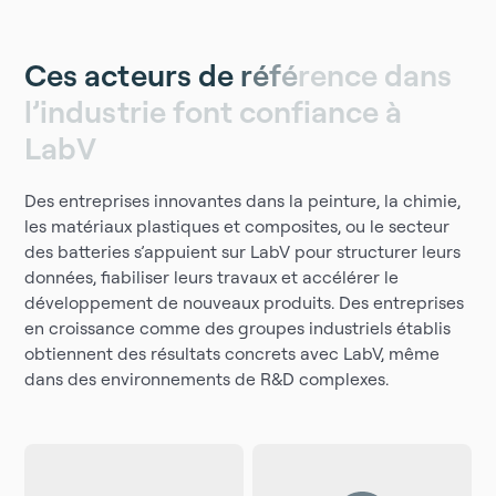
C
e
s
a
c
t
e
u
r
s
d
e
r
é
f
é
r
e
n
c
e
d
a
n
s
l
’
i
n
d
u
s
t
r
i
e
f
o
n
t
c
o
n
f
i
a
n
c
e
à
L
a
b
V
Des entreprises innovantes dans la peinture, la chimie,
les matériaux plastiques et composites, ou le secteur
des batteries s’appuient sur LabV pour structurer leurs
données, fiabiliser leurs travaux et accélérer le
développement de nouveaux produits. Des entreprises
en croissance comme des groupes industriels établis
obtiennent des résultats concrets avec LabV, même
dans des environnements de R&D complexes.