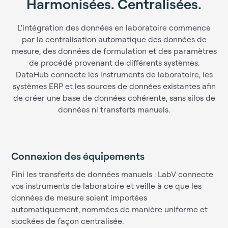
H
a
r
m
o
n
i
s
é
e
s
.
C
e
n
t
r
a
l
i
s
é
e
s
.
L'intégration des données en laboratoire commence
par la centralisation automatique des données de
mesure, des données de formulation et des paramètres
de procédé provenant de différents systèmes.
DataHub connecte les instruments de laboratoire, les
systèmes ERP et les sources de données existantes afin
de créer une base de données cohérente, sans silos de
données ni transferts manuels.
Connexion des équipements
Fini les transferts de données manuels : LabV connecte
vos instruments de laboratoire et veille à ce que les
données de mesure soient importées
automatiquement, nommées de manière uniforme et
stockées de façon centralisée.