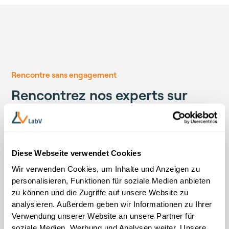
Rencontre sans engagement
Rencontrez nos experts sur
place
Discutez avec notre équipe sur place des moyens
concrets par lesquels LabV peut accélérer de manière
Diese Webseite verwendet Cookies
mesurable vos processus de recherche et
Wir verwenden Cookies, um Inhalte und Anzeigen zu
développement. Voici ce qui vous attend :
personalisieren, Funktionen für soziale Medien anbieten
Exemples pratiques:
Comment les fabricants peuvent
zu können und die Zugriffe auf unsere Website zu
réduire leur temps de développement jusqu’à 30 %
analysieren. Außerdem geben wir Informationen zu Ihrer
Verwendung unserer Website an unsere Partner für
Vérification rapide:
N’hésitez pas à apporter une
soziale Medien, Werbung und Analysen weiter. Unsere