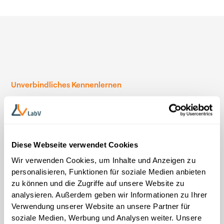
Unverbindliches Kennenlernen
Treffen Sie unsere Experten vor
Ort
Sprechen Sie mit unserem Team vor Ort über konkrete
Diese Webseite verwendet Cookies
Wege, wie LabV Ihre Prozesse in Forschung
Wir verwenden Cookies, um Inhalte und Anzeigen zu
& Entwicklung messbar beschleunigt. Darauf können
personalisieren, Funktionen für soziale Medien anbieten
Sie sich freuen:
zu können und die Zugriffe auf unsere Website zu
analysieren. Außerdem geben wir Informationen zu Ihrer
Praxisbeispiele:
Wie Hersteller ihre Entwicklungszeit
Verwendung unserer Website an unsere Partner für
um bis zu 30 % verkürzen
soziale Medien, Werbung und Analysen weiter. Unsere