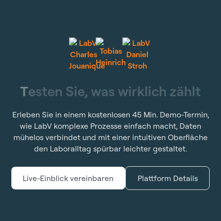
T
e
s
t
e
n
S
i
e
,
w
a
s
w
i
r
k
l
i
c
h
z
ä
h
l
t
Erleben Sie in einem kostenlosen 45 Min. Demo-Termin,
wie LabV komplexe Prozesse einfach macht, Daten
mühelos verbindet und mit einer intuitiven Oberfläche
den Laboralltag spürbar leichter gestaltet.
Live-Einblick vereinbaren
Plattform Details