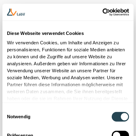
Whitepaper
Material Intelligence in der
Klebstoffentwicklung
Diese Webseite verwendet Cookies
Wir verwenden Cookies, um Inhalte und Anzeigen zu
personalisieren, Funktionen für soziale Medien anbieten
Klebstoffentwicklung digital denken
zu können und die Zugriffe auf unsere Website zu
Leitfaden für F&E in der Klebstoffindustrie: konkrete
analysieren. Außerdem geben wir Informationen zu Ihrer
Empfehlungen, Beispiele aus der Praxis und Methoden
Verwendung unserer Website an unsere Partner für
für datenbasierte Entscheidungen – verständlich,
soziale Medien, Werbung und Analysen weiter. Unsere
umsetzbar, branchennah.
Partner führen diese Informationen möglicherweise mit
weiteren Daten zusammen, die Sie ihnen bereitgestellt
LIMS im Check vs. Material-Intelligence-Plattform
haben oder die sie im Rahmen Ihrer Nutzung der Dienste
KI in Rezeptur, Haftung und Alterungsprüfung
gesammelt haben.
Von Datenanbindung bis Validierung: klarer
Einwilligungsauswahl
Fahrplan
Notwendig
Ideal für F&E, Laborleitung und Digitalisierungsteams
in KMU
Präferenzen