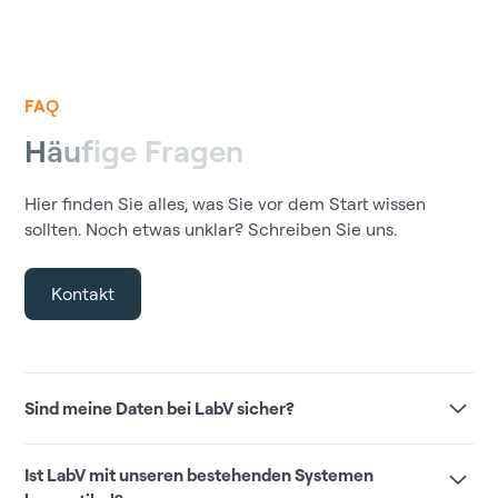
FAQ
H
ä
u
f
i
g
e
F
r
a
g
e
n
Hier finden Sie alles, was Sie vor dem Start wissen
sollten. Noch etwas unklar? Schreiben Sie uns.
Kontakt
Sind meine Daten bei LabV sicher?
Ja. LabV erfüllt höchste europäische
Ist LabV mit unseren bestehenden Systemen
Sicherheitsstandards: DSGVO-konform, mit Hosting auf