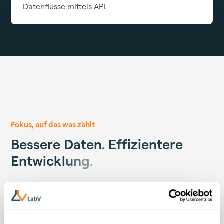
Datenflüsse mittels API.
Fokus, auf das was zählt
B
e
s
s
e
r
e
D
a
t
e
n
.
E
f
f
i
z
i
e
n
t
e
r
e
E
n
t
w
i
c
k
l
u
n
g
.
Viele F&E-Teams gelten als digitalisiert. Doch sie suchen
Versuchsdaten in Excel-Tabellen, übertragen
Messergebnisse manuell und starten Projekte immer
wieder von vorn. LabV setzt an einem anderen Punkt