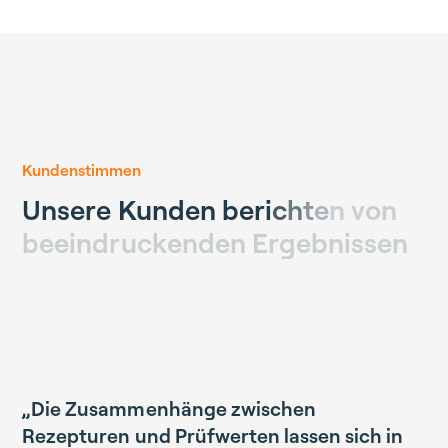
Kundenstimmen
U
n
s
e
r
e
K
u
n
d
e
n
b
e
r
i
c
h
t
e
n
v
o
n
b
e
e
i
n
d
r
u
c
k
e
n
d
e
n
E
r
g
e
b
n
i
s
s
e
n
„Die Zusammenhänge zwischen
Rezepturen und Prüfwerten lassen sich in