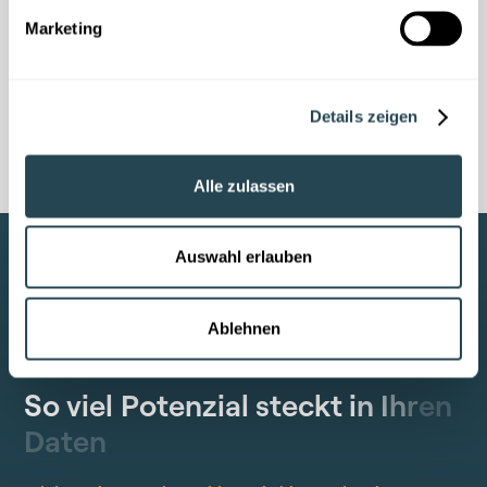
Marketing
Details zeigen
Alle zulassen
Auswahl erlauben
Ablehnen
Messbare Mehrwerte
S
o
v
i
e
l
P
o
t
e
n
z
i
a
l
s
t
e
c
k
t
i
n
I
h
r
e
n
D
a
t
e
n