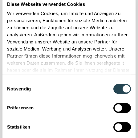
an: Statt nur Prozesse zu dokumentieren, schafft unsere
Diese Webseite verwendet Cookies
Plattform Struktur, Kontext und Zugriff auf vernetztes
Wir verwenden Cookies, um Inhalte und Anzeigen zu
Wissen. So wird aus isolierten
Daten
ein lernendes
personalisieren, Funktionen für soziale Medien anbieten
System und Forschung zum echten
zu können und die Zugriffe auf unsere Website zu
Wettbewerbsvorteil.
analysieren. Außerdem geben wir Informationen zu Ihrer
Verwendung unserer Website an unsere Partner für
soziale Medien, Werbung und Analysen weiter. Unsere
Plattform entdecken
Partner führen diese Informationen möglicherweise mit
weiteren Daten zusammen, die Sie ihnen bereitgestellt
haben oder die sie im Rahmen Ihrer Nutzung der Dienste
gesammelt haben.
Einwilligungsauswahl
Notwendig
Präferenzen
Statistiken