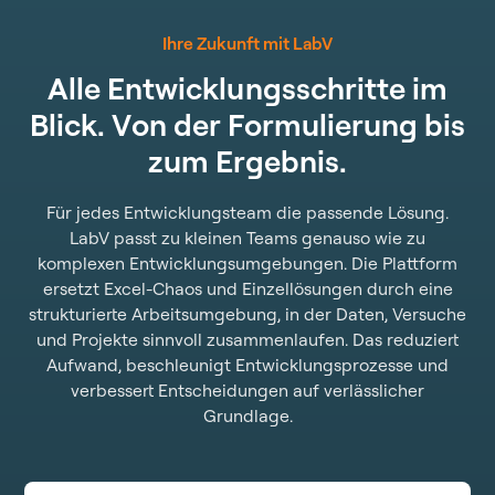
Ihre Zukunft mit LabV
A
l
l
e
E
n
t
w
i
c
k
l
u
n
g
s
s
c
h
r
i
t
t
e
i
m
B
l
i
c
k
.
V
o
n
d
e
r
F
o
r
m
u
l
i
e
r
u
n
g
b
i
s
z
u
m
E
r
g
e
b
n
i
s
.
Für jedes Entwicklungsteam die passende Lösung.
LabV passt zu kleinen Teams genauso wie zu
komplexen Entwicklungsumgebungen. Die Plattform
ersetzt Excel-Chaos und Einzellösungen durch eine
strukturierte Arbeitsumgebung, in der Daten, Versuche
und Projekte sinnvoll zusammenlaufen. Das reduziert
Aufwand, beschleunigt Entwicklungsprozesse und
verbessert Entscheidungen auf verlässlicher
Grundlage.