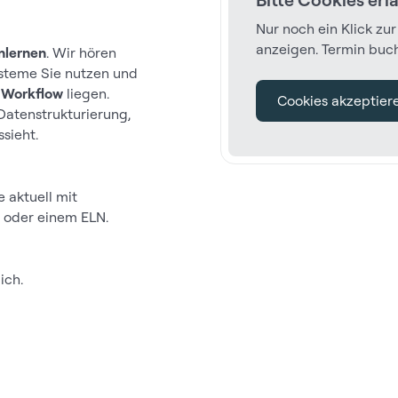
Nur noch ein Klick zu
anzeigen. Termin buc
nlernen
. Wir hören
ysteme Sie nutzen und
n Workflow
liegen.
Cookies akzeptier
Datenstrukturierung,
sieht.
e aktuell mit
S oder einem ELN.
ich.