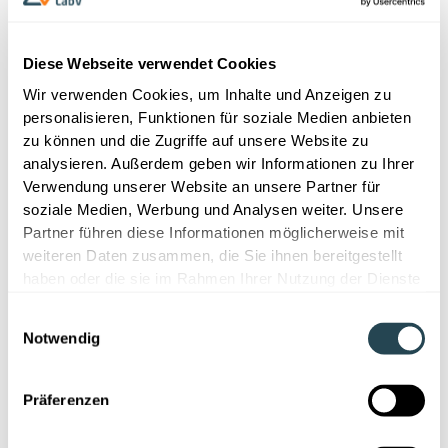
Warum Benutzerfreundlichkeit Bestandteil einer
erfolgreichen Digitalisierung sein muss
Diese Webseite verwendet Cookies
Wer Entwicklung beschleunigen und schneller zu
Wir verwenden Cookies, um Inhalte und Anzeigen zu
besseren Rezepturen kommen will, findet hier die
personalisieren, Funktionen für soziale Medien anbieten
passenden Ansätze. Jetzt lesen.
zu können und die Zugriffe auf unsere Website zu
analysieren. Außerdem geben wir Informationen zu Ihrer
Verwendung unserer Website an unsere Partner für
soziale Medien, Werbung und Analysen weiter. Unsere
Partner führen diese Informationen möglicherweise mit
weiteren Daten zusammen, die Sie ihnen bereitgestellt
haben oder die sie im Rahmen Ihrer Nutzung der Dienste
gesammelt haben.
Vorname
Einwilligungsauswahl
Notwendig
Nachname
Präferenzen