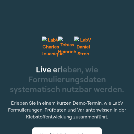
L
i
v
e
e
r
l
e
b
e
n
,
w
i
e
F
o
r
m
u
l
i
e
r
u
n
g
s
d
a
t
e
n
s
y
s
t
e
m
a
t
i
s
c
h
n
u
t
z
b
a
r
w
e
r
d
e
n
.
Erleben Sie in einem kurzen Demo-Termin, wie LabV
Formulierungen, Prüfdaten und Variantenwissen in der
Klebstoffentwicklung zusammenführt.