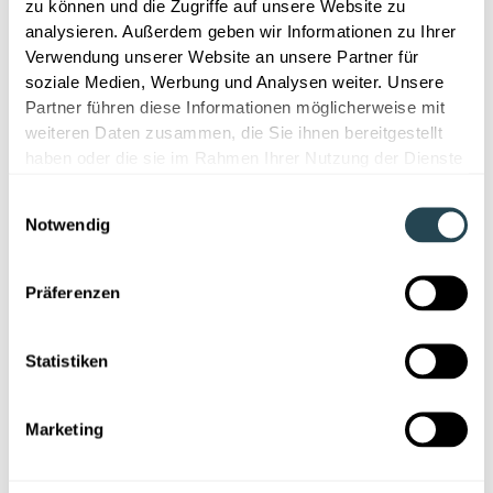
Zusammenhang zwischen Formulierungsentscheidung
zu können und die Zugriffe auf unsere Website zu
und Testergebnis jederzeit nachvollziehbar bleibt.
analysieren. Außerdem geben wir Informationen zu Ihrer
Verwendung unserer Website an unsere Partner für
soziale Medien, Werbung und Analysen weiter. Unsere
Partner führen diese Informationen möglicherweise mit
weiteren Daten zusammen, die Sie ihnen bereitgestellt
haben oder die sie im Rahmen Ihrer Nutzung der Dienste
gesammelt haben.
Einwilligungsauswahl
Notwendig
Präferenzen
Statistiken
Marketing