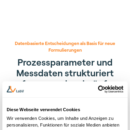
Datenbasierte Entscheidungen als Basis für neue
Formulierungen
Prozessparameter und
Messdaten strukturiert
erfassen und verknüpfen
Jede Formulierungs- oder Prozessänderung erzeugt
neue Daten. Damit diese projektübergreifend
Diese Webseite verwendet Cookies
auswertbar sind, müssen Prozessparameter, Messdaten
und Prüfergebnisse von Anfang an verknüpft erfasst
Wir verwenden Cookies, um Inhalte und Anzeigen zu
werden. LabV strukturiert diese Daten so, dass der
personalisieren, Funktionen für soziale Medien anbieten