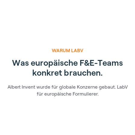
WARUM LABV
W
a
s
e
u
r
o
p
ä
i
s
c
h
e
F
&
E
-
T
e
a
m
s
k
o
n
k
r
e
t
b
r
a
u
c
h
e
n
.
Albert Invent wurde für globale Konzerne gebaut. LabV
für europäische Formulierer.