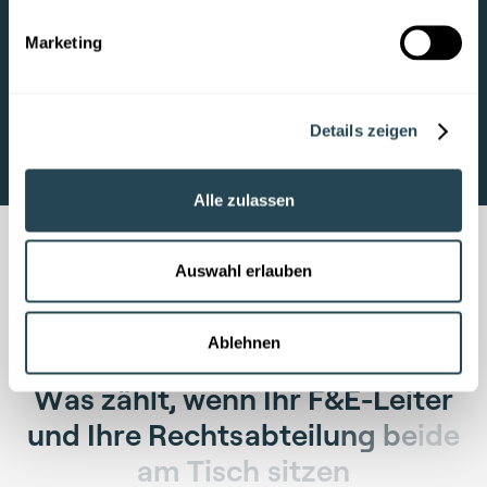
Marketing
Details zeigen
Alle zulassen
Auswahl erlauben
Ablehnen
VERGLEICH
W
a
s
z
ä
h
l
t
,
w
e
n
n
I
h
r
F
&
E
-
L
e
i
t
e
r
u
n
d
I
h
r
e
R
e
c
h
t
s
a
b
t
e
i
l
u
n
g
b
e
i
d
e
a
m
T
i
s
c
h
s
i
t
z
e
n