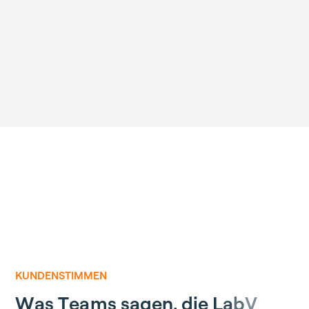
KUNDENSTIMMEN
W
a
s
T
e
a
m
s
s
a
g
e
n
,
d
i
e
L
a
b
V