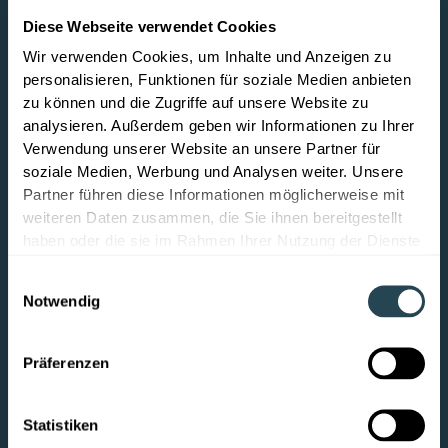
W
a
s
L
a
b
V
i
n
d
e
r
P
r
a
x
i
s
l
e
i
s
t
e
t
Diese Webseite verwendet Cookies
Erleben Sie an realen Zahlen, wie klar strukturierte
Wir verwenden Cookies, um Inhalte und Anzeigen zu
Daten, weniger Koordination und bessere
personalisieren, Funktionen für soziale Medien anbieten
Vergleichbarkeit dazu führen, dass Entwicklung nicht
zu können und die Zugriffe auf unsere Website zu
bei Null beginnt, sondern schneller zu verwertbaren
analysieren. Außerdem geben wir Informationen zu Ihrer
Ergebnissen führt.
Verwendung unserer Website an unsere Partner für
soziale Medien, Werbung und Analysen weiter. Unsere
Partner führen diese Informationen möglicherweise mit
50%
weiteren Daten zusammen, die Sie ihnen bereitgestellt
Weniger Wiederholungen: relevante Daten sind
haben oder die sie im Rahmen Ihrer Nutzung der Dienste
strukturiert auffindbar und im richtigen Kontext
gesammelt haben.
Einwilligungsauswahl
vergleichbar statt verteilt auf Dateien, Tabellen und
Notwendig
Köpfe.
30%
Präferenzen
Mehr Effizienz durch weniger Koordination und
manuelle Übertragung. Und damit mehr Zeit für das, was
Statistiken
zählt: Entwicklung.