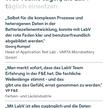
t
ä
g
l
i
c
h
e
i
n
s
e
t
z
e
n
.
„Selbst für die komplexen Prozesse und
heterogenen Daten in der
Batteriezellenentwicklung, konnte mit LabV
der rote Faden klar und benutzerfreundlich
abgebildet werden."
Georg Rumpel
Head of Application Test Lab - VARTA Microbattery
GmbH
„Man merkt sofort, dass das LabV Team
Erfahrung in der F&E hat. Die fachliche
Wellenlänge stimmt - und das
gibt uns das Gefühl, ernst genommen zu werden."
VP F&E
Farben- und Lackindustrie
„Mit LabV ist alles zugänglich und die Daten