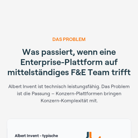
DAS PROBLEM
W
a
s
p
a
s
s
i
e
r
t
,
w
e
n
n
e
i
n
e
E
n
t
e
r
p
r
i
s
e
-
P
l
a
t
t
f
o
r
m
a
u
f
m
i
t
t
e
l
s
t
ä
n
d
i
g
e
s
F
&
E
T
e
a
m
t
r
i
f
f
t
Albert Invent ist technisch leistungsfähig. Das Problem
ist die Passung – Konzern-Plattformen bringen
Konzern-Komplexität mit.
Albert Invent - typische