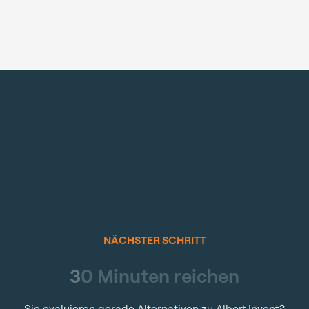
NÄCHSTER SCHRITT
3
0
M
i
n
u
t
e
n
r
e
i
c
h
e
n
Sie evaluieren gerade Alternativen zu Albert Invent?