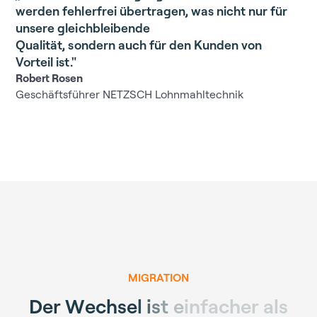
werden fehlerfrei übertragen, was nicht nur für
unsere gleichbleibende
Qualität, sondern auch für den Kunden von
Vorteil ist."
Robert Rosen
Geschäftsführer NETZSCH Lohnmahltechnik
MIGRATION
D
e
r
W
e
c
h
s
e
l
i
s
t
e
i
n
f
a
c
h
e
r
a
l
s