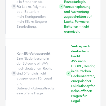
alle Branchen ab.
Rezepturlogik,
Für Lacke, Polymere
Versuchsplanung
✕
✓
oder Batterien:
und Auswertung
mehr Konfiguration,
zugeschnitten auf
mehr Klicks, längere
Lacke, Polymere,
Einarbeitung.
Batterien – nicht
generisch.
Vertrag nach
deutschem
Kein EU-Vertragsrecht
Recht
Eine Niederlassung in
AVV nach
der EU sowie ein AVV
DSGVO, Hosting
nach deutschem Recht
in deutschen
sind öffentlich nicht
✕
✓
Rechenzentren,
ausgewiesen. Für Legal
europäischer
und
Eskalationspfad.
Datenschutzbeauftragte
Keine offenen
eine offene Frage.
Fragen für
Legal.