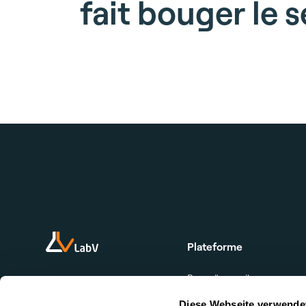
fait bouger le 
Plateforme
Page d'accueil
Produit
Diese Webseite verwende