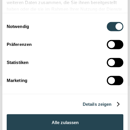
Nous avons besoin de votre
weiteren Daten zusammen, die Sie ihnen bereitgestellt
consentement
haben oder die sie im Rahmen Ihrer Nutzung der Dienste
gesammelt haben.
Ce contenu est fourni par YouTube. Si vous
Einwilligungsauswahl
activez ce contenu, des données à
Notwendig
caractère personnel peuvent être traitées
et des cookies peuvent être installés.
Präferenzen
Accepter les cookies
Statistiken
Marketing
Details zeigen
Alle zulassen
Ne manquez pas ce qui fait