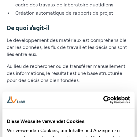
cadre des travaux de laboratoire quotidiens
Création automatique de rapports de projet
De quoi s'agit-il
Le développement des matériaux est compréhensible
car les données, les flux de travail et les décisions sont
liés entre eux.
Au lieu de rechercher ou de transférer manuellement
des informations, le résultat est une base structurée
pour des décisions bien fondées.
Résultat
Structure claire pour toutes les phases du projet
Moins d'efforts administratifs
Diese Webseite verwendet Cookies
Des décisions plus rapides et fondées sur les
Wir verwenden Cookies, um Inhalte und Anzeigen zu
données existantes