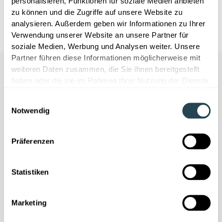
personalisieren, Funktionen für soziale Medien anbieten
zu können und die Zugriffe auf unsere Website zu
analysieren. Außerdem geben wir Informationen zu Ihrer
Verwendung unserer Website an unsere Partner für
soziale Medien, Werbung und Analysen weiter. Unsere
Partner führen diese Informationen möglicherweise mit
weiteren Daten zusammen, die Sie ihnen bereitgestellt
haben oder die sie im Rahmen Ihrer Nutzung der Dienste
gesammelt haben.
Einwilligungsauswahl
Notwendig
Nous avons besoin de votre
Präferenzen
consentement
Ce contenu est fourni par YouTube. Si vous
activez ce contenu, des données à
Statistiken
caractère personnel peuvent être traitées
et des cookies peuvent être installés.
Marketing
Accepter les cookies