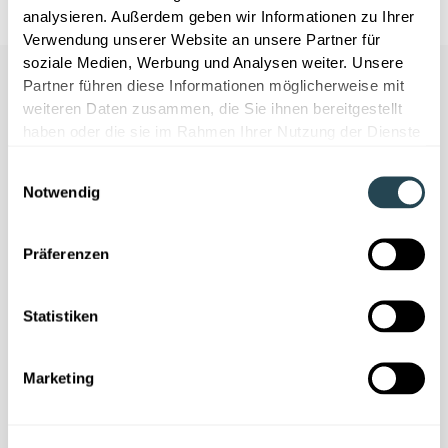
analysieren. Außerdem geben wir Informationen zu Ihrer
Verwendung unserer Website an unsere Partner für
soziale Medien, Werbung und Analysen weiter. Unsere
Partner führen diese Informationen möglicherweise mit
weiteren Daten zusammen, die Sie ihnen bereitgestellt
haben oder die sie im Rahmen Ihrer Nutzung der Dienste
gesammelt haben.
Einwilligungsauswahl
Notwendig
Nous avons besoin de votre
consentement
Präferenzen
Ce contenu est fourni par YouTube. Si vous
activez ce contenu, des données à
caractère personnel peuvent être traitées
Statistiken
et des cookies peuvent être installés.
Marketing
Accepter les cookies