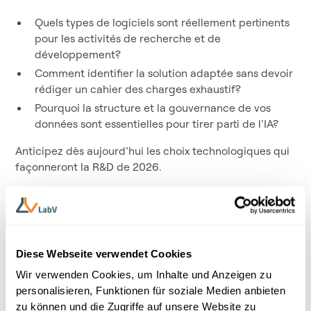
Quels types de logiciels sont réellement pertinents
pour les activités de recherche et de
développement?
Comment identifier la solution adaptée sans devoir
rédiger un cahier des charges exhaustif?
Pourquoi la structure et la gouvernance de vos
données sont essentielles pour tirer parti de l’IA?
Anticipez dès aujourd’hui les choix technologiques qui
façonneront la R&D de 2026.
Que vous travailliez dans un environnement de
laboratoire classique ou que vous soyez déjà engagé
vers des modèles intégrés et collaboratifs, ce
webinaire vous aidera à prendre des décisions
Diese Webseite verwendet Cookies
éclairées pour la transformation digitale de votre R&D.
Wir verwenden Cookies, um Inhalte und Anzeigen zu
personalisieren, Funktionen für soziale Medien anbieten
zu können und die Zugriffe auf unsere Website zu