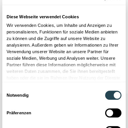
pourquoi aucune IA ne peutfonctionner sans une
base de données solide
Diese Webseite verwendet Cookies
Ce webinaire s'adresse aux responsables R&D, aux
chefs de laboratoireet aux ingénieurs en
Wir verwenden Cookies, um Inhalte und Anzeigen zu
développement des secteurs de la chimie, des
personalisieren, Funktionen für soziale Medien anbieten
peintures,des polymères et des matériaux, qui
zu können und die Zugriffe auf unsere Website zu
souhaitent renforcer la résilience de leursprocessus de
analysieren. Außerdem geben wir Informationen zu Ihrer
développement et exploiter les connaissances issues
Verwendung unserer Website an unsere Partner für
des donnéeshistoriques.
soziale Medien, Werbung und Analysen weiter. Unsere
Partner führen diese Informationen möglicherweise mit
weiteren Daten zusammen, die Sie ihnen bereitgestellt
haben oder die sie im Rahmen Ihrer Nutzung der Dienste
gesammelt haben.
Einwilligungsauswahl
Notwendig
Präferenzen