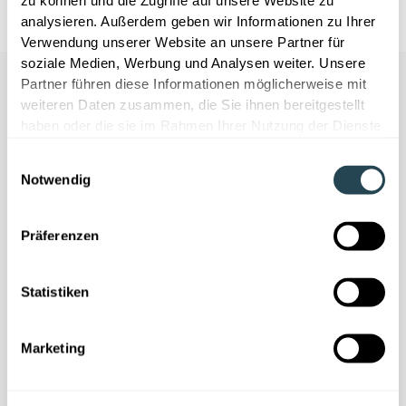
zu können und die Zugriffe auf unsere Website zu
analysieren. Außerdem geben wir Informationen zu Ihrer
Verwendung unserer Website an unsere Partner für
soziale Medien, Werbung und Analysen weiter. Unsere
Partner führen diese Informationen möglicherweise mit
weiteren Daten zusammen, die Sie ihnen bereitgestellt
haben oder die sie im Rahmen Ihrer Nutzung der Dienste
gesammelt haben.
Einwilligungsauswahl
Notwendig
Nous avons besoin de votre
consentement
Präferenzen
Ce contenu est fourni par YouTube. Si vous
activez ce contenu, des données à
caractère personnel peuvent être traitées
Statistiken
et des cookies peuvent être installés.
Marketing
Accepter les cookies