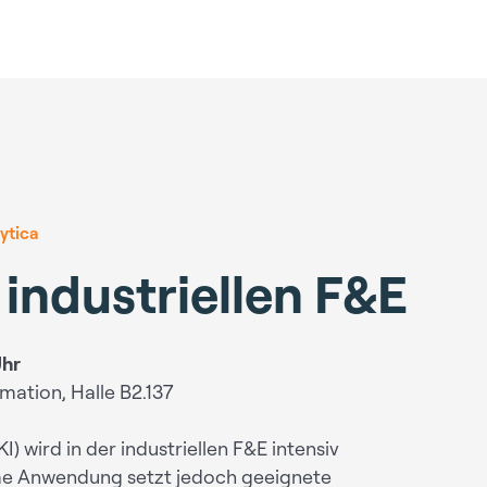
ytica
r industriellen F&E
Uhr
mation, Halle B2.137
KI) wird in der industriellen F&E intensiv
same Anwendung setzt jedoch geeignete