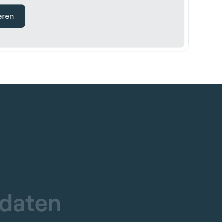
eren
d
a
t
e
n