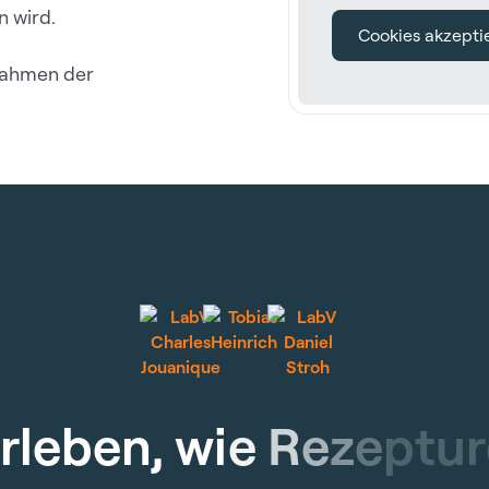
n wird.
Cookies akzepti
 Rahmen der
e
r
l
e
b
e
n
,
w
i
e
R
e
z
e
p
t
u
r