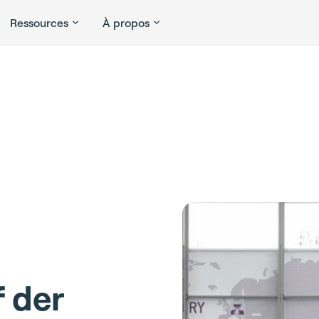
Ressources
À propos
f der