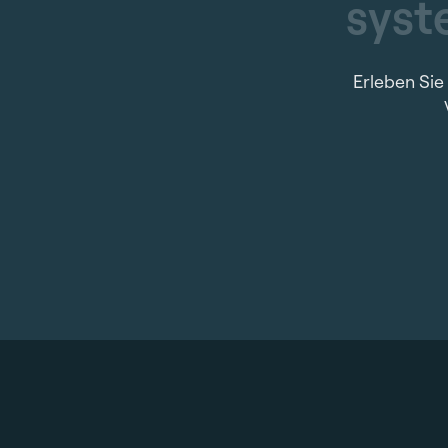
s
y
s
t
Erleben Sie