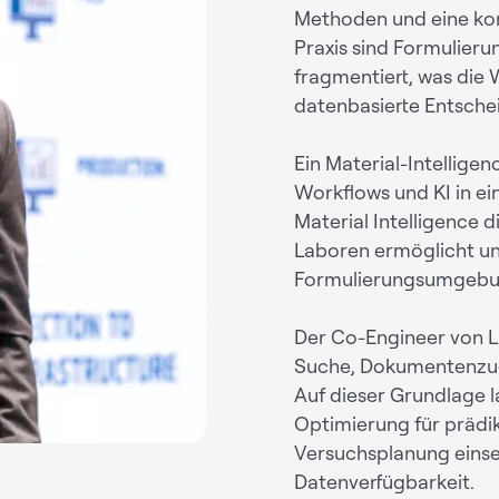
Methoden und eine kons
Praxis sind Formulieru
fragmentiert, was di
datenbasierte Entsche
Ein Material-Intellige
Workflows und KI in ein
Material Intelligence 
Laboren ermöglicht u
Formulierungsumgebun
Der Co-Engineer von L
Suche, Dokumentenzugr
Auf dieser Grundlage 
Optimierung für prädik
Versuchsplanung einse
Datenverfügbarkeit.