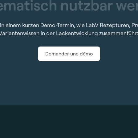
e
m
a
t
i
s
c
h
n
u
t
z
b
a
r
w
e
 in einem kurzen Demo-Termin, wie LabV Rezepturen, P
Variantenwissen in der Lackentwicklung zusammenführt
Demander une démo