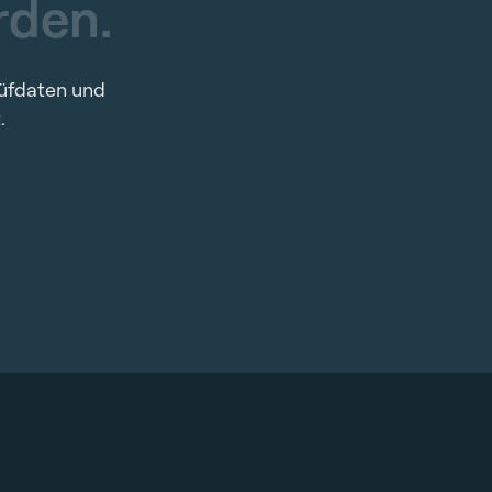
r
d
e
n
.
rüfdaten und
.