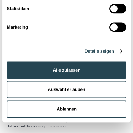
Statistiken
Marketing
Verpassen Sie nicht, was die
Branche bewegt
Details zeigen
Erhalten Sie
einmal pro Monat unseren Newsletter
mit
den wichtigsten Trends und Best Practices aus KI,
Materialdaten und Laborinnovation. Kompakt, fundiert
Alle zulassen
und mit echtem Mehrwert für Ihre Arbeit.
Auswahl erlauben
Ablehnen
Durch Klicken auf Anmelden bestätigen Sie, dass Sie unseren
Datenschutzbedingungen
zustimmen.