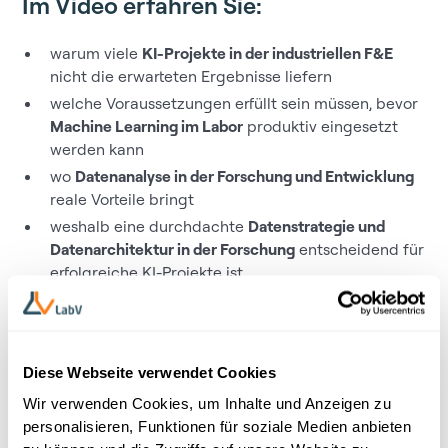
Im Video erfahren Sie:
warum viele
KI-Projekte in der industriellen F&E
nicht die erwarteten Ergebnisse liefern
welche Voraussetzungen erfüllt sein müssen, bevor
Machine Learning im Labor
produktiv eingesetzt
werden kann
wo
Datenanalyse in der Forschung und Entwicklung
reale Vorteile bringt
weshalb eine durchdachte
Datenstrategie und
Datenarchitektur in der Forschung
entscheidend für
erfolgreiche KI-Projekte ist
wie aus Labor- und Messdaten belastbare
Entscheidungen entstehen können
Das Video richtet sich an Fach- und Führungskräfte aus
Diese Webseite verwendet Cookies
Forschung, Entwicklung und Innovationsmanagement,
Wir verwenden Cookies, um Inhalte und Anzeigen zu
die
industrielle KI-Anwendungen realistisch bewerten
personalisieren, Funktionen für soziale Medien anbieten
und verstehen möchten, welche organisatorischen und