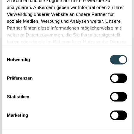
zu können und die Zugriffe auf unsere Website zu
technischen Grundlagen dafür notwendig sind.
analysieren. Außerdem geben wir Informationen zu Ihrer
Verwendung unserer Website an unsere Partner für
soziale Medien, Werbung und Analysen weiter. Unsere
Partner führen diese Informationen möglicherweise mit
weiteren Daten zusammen, die Sie ihnen bereitgestellt
haben oder die sie im Rahmen Ihrer Nutzung der Dienste
gesammelt haben.
Einwilligungsauswahl
Notwendig
Präferenzen
Wir brauchen Ihre Einwilligung
Dieser Inhalt wird von YouTube bereit
Statistiken
gestellt. Wenn Sie den Inhalt aktivieren,
werden ggf. personenbezogene Daten
Marketing
verarbeitet und Cookies gesetzt.
Cookies akzeptieren