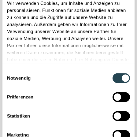
Wir verwenden Cookies, um Inhalte und Anzeigen zu
Treffen Sie unsere Experten vor
personalisieren, Funktionen für soziale Medien anbieten
zu können und die Zugriffe auf unsere Website zu
Ort
analysieren. Außerdem geben wir Informationen zu Ihrer
Verwendung unserer Website an unsere Partner für
Sprechen Sie mit unserem Team vor Ort über konkrete
soziale Medien, Werbung und Analysen weiter. Unsere
Wege, wie LabV Ihre Prozesse in Forschung
Partner führen diese Informationen möglicherweise mit
& Entwicklung messbar beschleunigt. Darauf können
weiteren Daten zusammen, die Sie ihnen bereitgestellt
Sie sich freuen:
haben oder die sie im Rahmen Ihrer Nutzung der Dienste
gesammelt haben.
Praxisbeispiele:
Wie Hersteller ihre Entwicklungszeit
Einwilligungsauswahl
um bis zu 30 % verkürzen
Notwendig
Quick-Check:
Bringen Sie gern eine aktuelle
Fragestellung mit. Gemeinsam werfen wir in wenigen
Präferenzen
Minuten einen Blick darauf und besprechen erste
Ansatzpunkte.
Statistiken
Live-Demo:
Vorstellung der LabV Material Intelligence
Plattform
Marketing