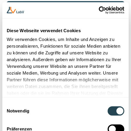
Diese Webseite verwendet Cookies
Wir verwenden Cookies, um Inhalte und Anzeigen zu
personalisieren, Funktionen für soziale Medien anbieten
zu können und die Zugriffe auf unsere Website zu
Dokumente sammeln
analysieren. Außerdem geben wir Informationen zu Ihrer
Im ersten Schritt werden alle relevanten
Verwendung unserer Website an unsere Partner für
Dokumente systematisch zusammengetragen.
soziale Medien, Werbung und Analysen weiter. Unsere
Dazu gehören häufig genutzte Berichte,
Partner führen diese Informationen möglicherweise mit
Handbücher und technische Unterlagen. Ziel ist es,
weiteren Daten zusammen, die Sie ihnen bereitgestellt
alle wichtigen Informationen an einem zentralen
haben oder die sie im Rahmen Ihrer Nutzung der Dienste
Ort verfügbar zu machen, sodass sie schnell
gesammelt haben.
auffindbar sind und nicht über verschiedene
Einwilligungsauswahl
Systeme oder Speicherorte verstreut liegen.
Notwendig
Struktur schaffen
Damit Dokumente effizient genutzt werden
Präferenzen