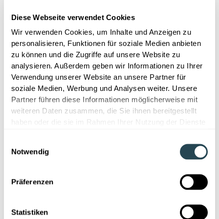
nicht einheitlich codiert oder verschlagwortet sind
Diese Webseite verwendet Cookies
an schwer zugänglichen Orten gespeichert werden
Wir verwenden Cookies, um Inhalte und Anzeigen zu
in unterschiedlichen Dateiformaten oder Sprachen
personalisieren, Funktionen für soziale Medien anbieten
vorliegen
zu können und die Zugriffe auf unsere Website zu
"Implizit" sind - also nur in den Köpfen erfahrener
analysieren. Außerdem geben wir Informationen zu Ihrer
Mitarbeitender existieren
Verwendung unserer Website an unsere Partner für
über verschiedene Abteilungen und Standorte
soziale Medien, Werbung und Analysen weiter. Unsere
verteilt sind
Partner führen diese Informationen möglicherweise mit
aus verschiedenen Gründen weder aktiv gesucht
weiteren Daten zusammen, die Sie ihnen bereitgestellt
noch geteilt werden
haben oder die sie im Rahmen Ihrer Nutzung der Dienste
gesammelt haben.
Einwilligungsauswahl
Künstliche Intelligenz als Retter - für
Notwendig
F&E, Verfahrenstechnik und
Qualitätssicherung
Präferenzen
Laut einer McKinsey-Studie
könnte generative KI
Statistiken
besonders die Zusammenarbeit und den Einsatz von