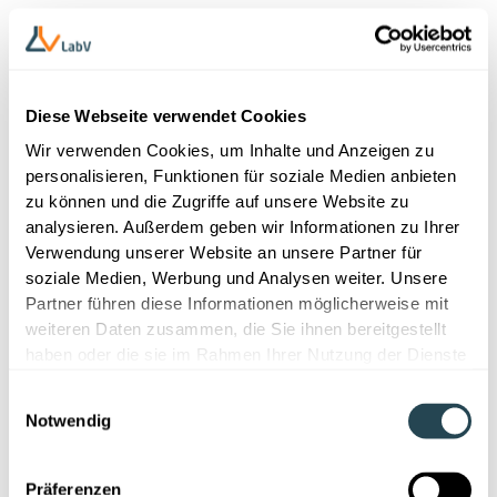
Diese Webseite verwendet Cookies
Wir verwenden Cookies, um Inhalte und Anzeigen zu
personalisieren, Funktionen für soziale Medien anbieten
Ein strukturierter Ansatz ist notwendig, damit Machine Learning
zu können und die Zugriffe auf unsere Website zu
sein Potenzial entfalten kann.
analysieren. Außerdem geben wir Informationen zu Ihrer
Verwendung unserer Website an unsere Partner für
Weitere Einsatzbereiche in
soziale Medien, Werbung und Analysen weiter. Unsere
Partner führen diese Informationen möglicherweise mit
Forschung und Qualitätssicherung
weiteren Daten zusammen, die Sie ihnen bereitgestellt
haben oder die sie im Rahmen Ihrer Nutzung der Dienste
Neben der Rezepturentwicklung ist Machine Learning
gesammelt haben.
auch in der Qualitätssicherung ein starkes Werkzeug.
Einwilligungsauswahl
Modelle können historische Messdaten auswerten, um
Notwendig
Abweichungen zu erkennen, die auf potenzielle
Defekte hindeuten. So lassen sich Probleme frühzeitig
Präferenzen
vermeiden – bevor sie die Produktion beeinträchtigen.