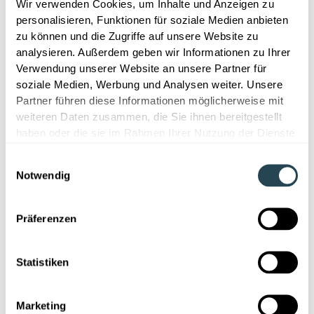
Wir verwenden Cookies, um Inhalte und Anzeigen zu
Priorisierung von Projekten und
personalisieren, Funktionen für soziale Medien anbieten
Versuchsschwerpunkten.
zu können und die Zugriffe auf unsere Website zu
analysieren. Außerdem geben wir Informationen zu Ihrer
F&E-Workflow-Management:
Verwendung unserer Website an unsere Partner für
Struktur schafft Geschwindigkeit
soziale Medien, Werbung und Analysen weiter. Unsere
Partner führen diese Informationen möglicherweise mit
weiteren Daten zusammen, die Sie ihnen bereitgestellt
haben oder die sie im Rahmen Ihrer Nutzung der Dienste
Neben der Datenbasis ist die digitale Abbildung der
gesammelt haben.
Workflows entscheidend.
Einwilligungsauswahl
Notwendig
Ein wirksames Workflow-Management bildet die
Realität im Labor ab: flexibel, projektbasiert und
Präferenzen
interdisziplinär. Entwicklungsprojekte werden klar
strukturiert, Verantwortlichkeiten transparent gemacht
und Iterationen nachvollziehbar dokumentiert.
Statistiken
Das reduziert Reibungsverluste und schafft:
Marketing
Transparenz über alle Projektfortschritte