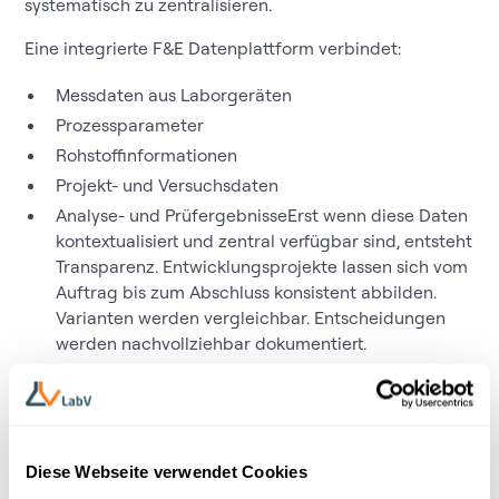
systematisch zu zentralisieren.
Eine integrierte F&E Datenplattform verbindet:
Messdaten aus Laborgeräten
Prozessparameter
Rohstoffinformationen
Projekt- und Versuchsdaten
Analyse- und PrüfergebnisseErst wenn diese Daten
kontextualisiert und zentral verfügbar sind, entsteht
Transparenz. Entwicklungsprojekte lassen sich vom
Auftrag bis zum Abschluss konsistent abbilden.
Varianten werden vergleichbar. Entscheidungen
werden nachvollziehbar dokumentiert.
und vieles mehr.
Schlichtweg alle für die F&E relevanten Daten. Damit
wird das Datenmanagement in der F&E von einem
notwendigen Übel und einen administrativen Aufwand
Diese Webseite verwendet Cookies
zum strategischen Instrument zur Steuerung und