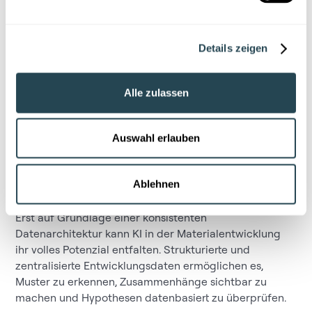
Schnellere Abstimmungen zwischen Teams
Vergleichbarkeit von Versuchsreihen
Details zeigen
Höhere Planungssicherheit
Strukturierte Daten und klar definierte Workflows
Alle zulassen
greifen ineinander: Ohne saubere Datenbasis bleibt
jeder Prozess lückenhaft. Ohne transparente Prozesse
verlieren selbst hochwertige Daten an Wirkung.
Auswahl erlauben
KI in der Materialentwicklung: Von
der Analyse zur Prognose
Ablehnen
Erst auf Grundlage einer konsistenten
Datenarchitektur kann KI in der Materialentwicklung
ihr volles Potenzial entfalten. Strukturierte und
zentralisierte Entwicklungsdaten ermöglichen es,
Muster zu erkennen, Zusammenhänge sichtbar zu
machen und Hypothesen datenbasiert zu überprüfen.