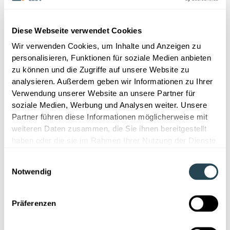
LabV wurde mit einem klaren Fokus auf User
Experience entwickelt, damit F&E- und QS-
Diese Webseite verwendet Cookies
Ingenieur
innen komplexe Materialdaten effizient und
intuitiv nutzen können. Im Gegensatz zu klassischer
Wir verwenden Cookies, um Inhalte und Anzeigen zu
Laborsoftware, die oft starr und schwer bedienbar ist,
personalisieren, Funktionen für soziale Medien anbieten
vereinfacht die KI-gestützte UX von LabV
zu können und die Zugriffe auf unsere Website zu
Arbeitsabläufe, verbessert den Datenzugang und
analysieren. Außerdem geben wir Informationen zu Ihrer
steigert die Produktivität der Nutzer
innen. Durch
Verwendung unserer Website an unsere Partner für
intelligente Suche, intuitive Navigation und
soziale Medien, Werbung und Analysen weiter. Unsere
automatisierte Datenverarbeitung ermöglicht LabV
Partner führen diese Informationen möglicherweise mit
eine hohe Effizienz ohne lange Einarbeitungszeiten.
weiteren Daten zusammen, die Sie ihnen bereitgestellt
haben oder die sie im Rahmen Ihrer Nutzung der Dienste
FAQ
gesammelt haben.
Einwilligungsauswahl
Notwendig
Was ist der Unterschied zwischen UX und
UI?
Präferenzen
User Experience (UX) beschreibt das gesamte
Nutzungserlebnis, die Effizienz und