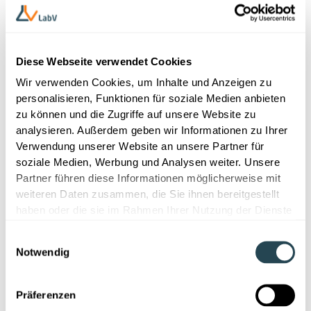
Entwicklungsprozesse beschleunigen, erklärt unser
Whitepaper über Material Intelligence
.
Diese Webseite verwendet Cookies
Relevanz für LabV
Wir verwenden Cookies, um Inhalte und Anzeigen zu
LabV bietet eine KI-gestützte Materialdatenbank, die
personalisieren, Funktionen für soziale Medien anbieten
nahtlose Datenintegration, intelligente Suche und
zu können und die Zugriffe auf unsere Website zu
prädiktive Analysen für F&E- und QS-Teams ermöglicht.
analysieren. Außerdem geben wir Informationen zu Ihrer
Im Gegensatz zu herkömmlichen Datenbanken, die
Verwendung unserer Website an unsere Partner für
statische Materialinformationen speichern,
soziale Medien, Werbung und Analysen weiter. Unsere
automatisiert LabV die Datenverarbeitung, erkennt
Partner führen diese Informationen möglicherweise mit
Trends und liefert Echtzeit-Einblicke in
weiteren Daten zusammen, die Sie ihnen bereitgestellt
Materialverhalten und -performance. Dank Cloud-
haben oder die sie im Rahmen Ihrer Nutzung der Dienste
Zugriff und strukturierter Datenorganisation sind
gesammelt haben.
Einwilligungsauswahl
Materialdaten jederzeit verfügbar, zuverlässig und
Notwendig
sofort nutzbar.
FAQ
Präferenzen