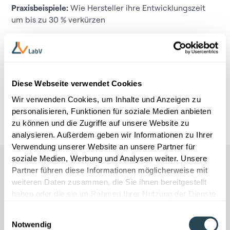
Praxisbeispiele:
Wie Hersteller ihre Entwicklungszeit
um bis zu 30 % verkürzen
Quick-Check:
Bringen Sie gern eine aktuelle
Fragestellung mit. Gemeinsam werfen wir in wenigen
Minuten einen Blick darauf und besprechen erste
Ansatzpunkte.
Diese Webseite verwendet Cookies
Live-Demo:
Vorstellung unserer KI-gestützten
Wir verwenden Cookies, um Inhalte und Anzeigen zu
Plattform
personalisieren, Funktionen für soziale Medien anbieten
zu können und die Zugriffe auf unsere Website zu
analysieren. Außerdem geben wir Informationen zu Ihrer
Verwendung unserer Website an unsere Partner für
soziale Medien, Werbung und Analysen weiter. Unsere
Partner führen diese Informationen möglicherweise mit
weiteren Daten zusammen, die Sie ihnen bereitgestellt
haben oder die sie im Rahmen Ihrer Nutzung der Dienste
gesammelt haben.
Einwilligungsauswahl
Appuntamento senza impegno
Notwendig