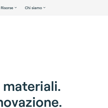
Risorse
Chi siamo
i
m
a
t
e
r
i
a
l
i
.
n
o
v
a
z
i
o
n
e
.