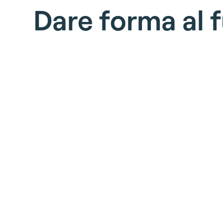
D
a
r
e
f
o
r
m
a
a
l
f