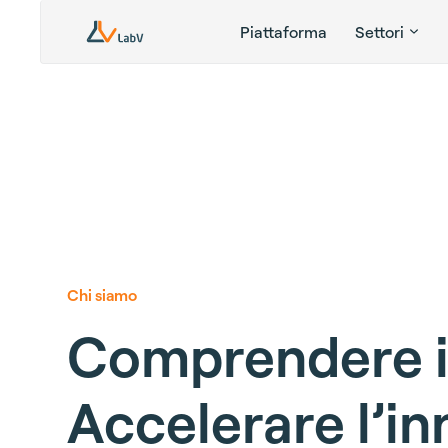
Piattaforma
Settori
Chi siamo
C
o
m
p
r
e
n
d
e
r
e
A
c
c
e
l
e
r
a
r
e
l
’
i
n