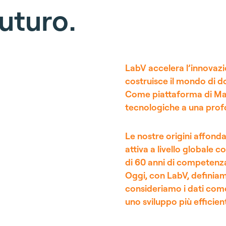
u
t
u
r
o
.
LabV accelera l’innovazi
costruisce il mondo di d
Come piattaforma di Mat
tecnologiche a una profo
Le nostre origini affon
attiva a livello globale c
di 60 anni di competenza 
Oggi, con LabV, definia
consideriamo i dati come
uno sviluppo più efficient