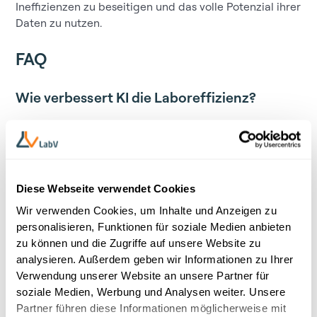
Ineffizienzen zu beseitigen und das volle Potenzial ihrer
Daten zu nutzen.
FAQ
Wie verbessert KI die Laboreffizienz?
KI steigert die Laboreffizienz, indem sie die
Datenverarbeitung automatisiert, Fehler reduziert und
schnellere Entscheidungen ermöglicht. Forschende
können große Mengen experimenteller Daten
Diese Webseite verwendet Cookies
analysieren, Ergebnisse vorhersagen und Workflows
optimieren, wodurch weniger Zeit für manuelle
Wir verwenden Cookies, um Inhalte und Anzeigen zu
Aufgaben erforderlich ist.
personalisieren, Funktionen für soziale Medien anbieten
zu können und die Zugriffe auf unsere Website zu
Was ist der Unterschied zwischen KI und Machine
analysieren. Außerdem geben wir Informationen zu Ihrer
Learning?
Verwendung unserer Website an unsere Partner für
soziale Medien, Werbung und Analysen weiter. Unsere
AI ist das übergeordnete Konzept der maschinellen
Partner führen diese Informationen möglicherweise mit
Nachbildung menschlicher Intelligenz. Machine