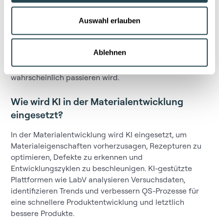
ein ML-Modell trainiert, das Muster erkennt und
Auswahl erlauben
Beziehungen zwischen Rohstoffkombinationen,
Formulierungsparametern und den erzielten
Performance-Eigenschaften ableiten kann. Das ist der
Ablehnen
Bereich der prädiktiven KI: Sie sagt nicht nur, was
passiert ist, sondern kann abschätzen, was
wahrscheinlich passieren wird.
Wie wird KI in der Materialentwicklung
eingesetzt?
In der Materialentwicklung wird KI eingesetzt, um
Materialeigenschaften vorherzusagen, Rezepturen zu
optimieren, Defekte zu erkennen und
Entwicklungszyklen zu beschleunigen. KI-gestützte
Plattformen wie LabV analysieren Versuchsdaten,
identifizieren Trends und verbessern QS-Prozesse für
eine schnellere Produktentwicklung und letztlich
bessere Produkte.