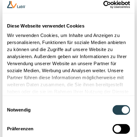
produktive Nutzung. Das sichtbare Ergebnis im Alltag:
weniger Suchen und Exportieren, konsistente
Dokumentation und bessere Vergleichbarkeit.
Entscheidungen basieren auf brauchbaren Daten und
Diese Webseite verwendet Cookies
nicht auf verstreuten Excel-Silos. Und weil LabV
Wir verwenden Cookies, um Inhalte und Anzeigen zu
cloudbasiert ist und über Optionen statt Custom-Code
personalisieren, Funktionen für soziale Medien anbieten
gesteuert wird, laufen Weiterentwicklungen
zu können und die Zugriffe auf unsere Website zu
kontinuierlich ein, ohne große Release-Projekte.
analysieren. Außerdem geben wir Informationen zu Ihrer
Verwendung unserer Website an unsere Partner für
Risiken reduzieren und Klarheit
soziale Medien, Werbung und Analysen weiter. Unsere
Partner führen diese Informationen möglicherweise mit
schaffen
weiteren Daten zusammen, die Sie ihnen bereitgestellt
haben oder die sie im Rahmen Ihrer Nutzung der Dienste
Transparenz über Annahmen, Schnittstellen und
gesammelt haben.
Abhängigkeiten senkt das Projektrisiko spürbar. Ein
Einwilligungsauswahl
fachlicher Owner trifft Entscheidungen, ein IT-Kontakt
Notwendig
stellt Policies und Freigaben sicher. In kurzen
Iterationen werden Masken, Berichte und Dashboards
am Real-Use-Case verprobt. So entsteht Momentum
Präferenzen
und interneAkzeptanz.