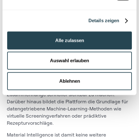
Details zeigen
So entsteht ein System, das nicht nur Daten verwaltet,
Alle zulassen
sondern die Entwicklung aktiv unterstützt. Teams
finden relevante Informationen in Sekunden, nutzen
vorhandenes Wissen wieder, reduzieren
Auswahl erlauben
Wiederholversuche und beschleunigen
Entwicklungszyklen spürbar. Ergänzend dazu
unterstützt der integrierte KI-Assistent bei der Analyse
Ablehnen
und Bewertung dieser Daten und hilft dabei,
Zusammenhänge schneller sichtbar zu machen.
Darüber hinaus bildet die Plattform die Grundlage für
datengetriebene Machine-Learning-Methoden wie
virtuelle Screeningverfahren oder prädiktive
Rezepturvorschläge.
Material Intelligence ist damit keine weitere