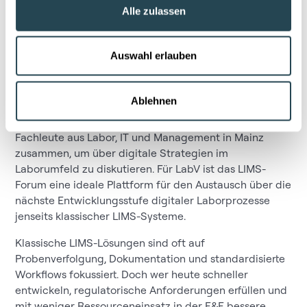
durch intelligente Strukturen, die vorhandene Daten in
Alle zulassen
nutzbares Wissen übersetzen. Genau hier setzt LabV
an.
Auswahl erlauben
Beyond LIMS: Entscheidungen
treiben statt Daten zu verwalten
Ablehnen
Das alljährliche LIMS-Forum bringt Ende Oktober
Fachleute aus Labor, IT und Management in Mainz
zusammen, um über digitale Strategien im
Laborumfeld zu diskutieren. Für LabV ist das LIMS-
Forum eine ideale Plattform für den Austausch über die
nächste Entwicklungsstufe digitaler Laborprozesse
jenseits klassischer LIMS-Systeme.
Klassische LIMS-Lösungen sind oft auf
Probenverfolgung, Dokumentation und standardisierte
Workflows fokussiert. Doch wer heute schneller
entwickeln, regulatorische Anforderungen erfüllen und
mit weniger Ressourceneinsatz in der F&E bessere