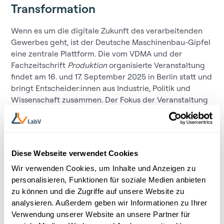
Transformation
Wenn es um die digitale Zukunft des verarbeitenden
Gewerbes geht, ist der Deutsche Maschinenbau-Gipfel
eine zentrale Plattform. Die vom VDMA und der
Fachzeitschrift
Produktion
organisierte Veranstaltung
findet am 16. und 17. September 2025 in Berlin statt und
bringt Entscheider:innen aus Industrie, Politik und
Wissenschaft zusammen. Der Fokus der Veranstaltung
liegt auf KI, digitaler Wertschöpfung, Energieeffizienz
und strategischer Resilienz. Materialdaten spielen
dabei eine zunehmend zentrale Rolle. Wer
Entwicklung, Fertigung und Supply Chain besser
Diese Webseite verwendet Cookies
verzahnen will, braucht verlässliche Daten aus
Forschung und Produktion, aber auch die Fähigkeit,
Wir verwenden Cookies, um Inhalte und Anzeigen zu
daraus verwertbare Erkenntnisse zu gewinnen.
personalisieren, Funktionen für soziale Medien anbieten
zu können und die Zugriffe auf unsere Website zu
LabV zeigt in Berlin, wie genau das gelingen kann. Die
analysieren. Außerdem geben wir Informationen zu Ihrer
Material-Intelligence-Plattform macht Daten nicht nur
Verwendung unserer Website an unsere Partner für
zugänglich, sondern auch nutzbar. Das sorgt für