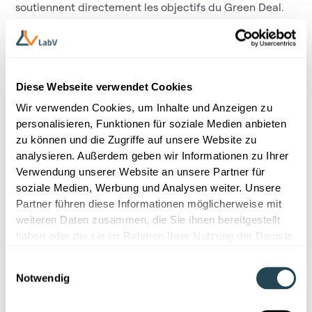
soutiennent directement les objectifs du Green Deal.
1. Bétons bascarbone et matériaux recyclés
Des entreprises développent des formulations
bascarbone en intégrant du béton recyclé et de
Diese Webseite verwendet Cookies
nouveaux liants. Objectif : réduire fortement les
Wir verwenden Cookies, um Inhalte und Anzeigen zu
émissions liées à la construction.
personalisieren, Funktionen für soziale Medien anbieten
Ici, les données matériaux sont essentielles :
zu können und die Zugriffe auf unsere Website zu
compositions, paramètres de procédé, performances…
analysieren. Außerdem geben wir Informationen zu Ihrer
tout est capté et analysé pour garantir à la fois qualité
Verwendung unserer Website an unsere Partner für
et durabilité. Les plateformes logicielles permettent
soziale Medien, Werbung und Analysen weiter. Unsere
d’ajuster les recettes et de suivre les flux matières. Des
Partner führen diese Informationen möglicherweise mit
agents IA peuvent recommander la formulation
weiteren Daten zusammen, die Sie ihnen bereitgestellt
optimale selon la disponibilité des recyclats et les
haben oder die sie im Rahmen Ihrer Nutzung der Dienste
exigences mécaniques et environnementales.
gesammelt haben.
Einwilligungsauswahl
Notwendig