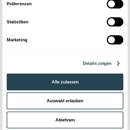
2. Passeports produits pour les batteries
Präferenzen
Un autre projet vise à créer des passeports produits
numériques pour les matériaux de batteries, afin de
Statistiken
rendre traçables les informations liées à leur origine,
leur recyclabilité et leur impact environnemental.
Marketing
La Material Intelligence rend cela possible : les données
sont intelligemment reliées et analysées pour générer
des indications utiles (seconde vie, contraintes
réglementaires, stratégie de réemploi…). Le passeport
Details zeigen
numérique devient un outil clé pour la circularité dans
ce secteur.
Alle zulassen
Auswahl erlauben
Ablehnen