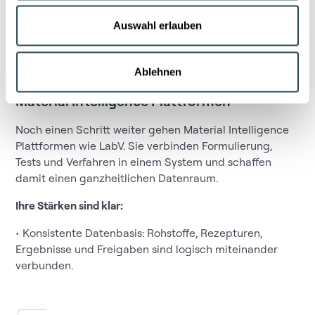
Technologisch setzen die meisten Lösungen auf
cloudbasierte Infrastrukturen, moderne
Auswahl erlauben
Benutzerstandards und eine datengetriebene Logik. Ihr
Ziel ist es, Entwicklungswissen systematisch zu sichern
und teamübergreifend nutzbar zu machen.
Ablehnen
Material Intelligence Plattformen
Noch einen Schritt weiter gehen Material Intelligence
Plattformen wie LabV. Sie verbinden Formulierung,
Tests und Verfahren in einem System und schaffen
damit einen ganzheitlichen Datenraum.
Ihre Stärken sind klar:
• Konsistente Datenbasis: Rohstoffe, Rezepturen,
Ergebnisse und Freigaben sind logisch miteinander
verbunden.