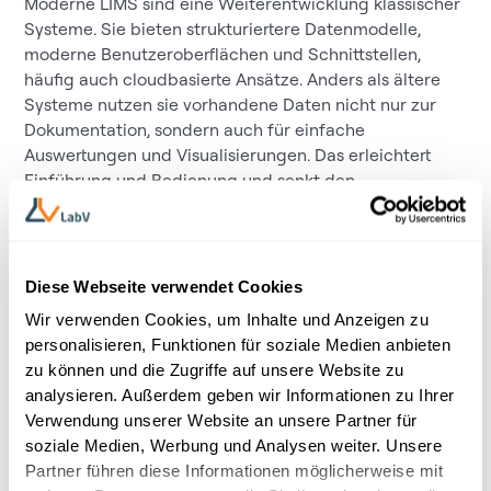
Moderne LIMS sind eine Weiterentwicklung klassischer
Systeme. Sie bieten strukturiertere Datenmodelle,
moderne Benutzeroberflächen und Schnittstellen,
häufig auch cloudbasierte Ansätze. Anders als ältere
Systeme nutzen sie vorhandene Daten nicht nur zur
Dokumentation, sondern auch für einfache
Auswertungen und Visualisierungen. Das erleichtert
Einführung und Bedienung und senkt den
Pflegeaufwand.
Doch trotz dieser Verbesserungen bleibt die
Grundlogik dieselbe. Ein modernes LIMS ist nach wie
Diese Webseite verwendet Cookies
vor auf klar definierte Abläufe in der Qualitätskontrolle
Wir verwenden Cookies, um Inhalte und Anzeigen zu
zugeschnitten. Für die F&E, wo Versuche iterativ
personalisieren, Funktionen für soziale Medien anbieten
verlaufen, Daten flexibel verknüpft und in neuen
zu können und die Zugriffe auf unsere Website zu
Kontexten wiederverwendet werden müssen, sind auch
analysieren. Außerdem geben wir Informationen zu Ihrer
moderne LIMS nur eingeschränkt geeignet. Sie
Verwendung unserer Website an unsere Partner für
verwalten zuverlässig, aber sie treiben Forschung und
soziale Medien, Werbung und Analysen weiter. Unsere
Entwicklung nicht aktiv voran.
Partner führen diese Informationen möglicherweise mit